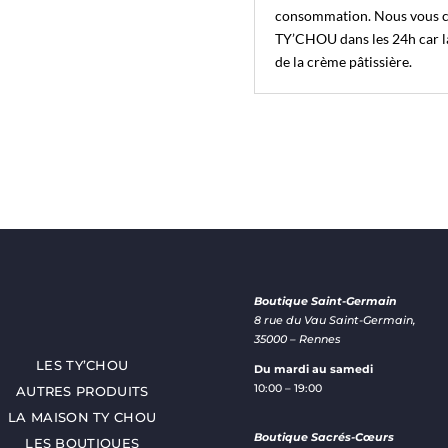
consommation. Nous vous c
TY’CHOU dans les 24h car la
de la crème pâtissière.
Boutique Saint-Germain
8 rue du Vau Saint-Germain,
35000 – Rennes
LES TY’CHOU
Du mardi au samedi
10:00 – 19:00
AUTRES PRODUITS
LA MAISON TY CHOU
Boutique Sacrés-Cœurs
LES BOUTIQUES