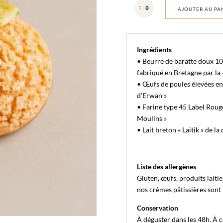
quantité
AJOUTER AU PA
de
TY'
JITO
Ingrédients
•
Beurre de baratte doux 10
fabriqué en Bretagne par la 
•
Œufs de poules élevées en 
d’Erwan »
•
Farine type 45 Label Rouge
Moulins »
•
Lait breton « Laitik » de la
Liste des allergènes
Gluten, œufs, produits laitie
nos crèmes pâtissières sont 
Conservation
À déguster dans les 48h. À c