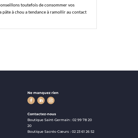
onseillons toutefois de consommer vos
 pâte à chou a tendance à ramollir au contact
Ne manquez rien
Contactez-nous
Boutique Saint-Germain : 02 99 78 20
20
Boutique Sacrés-C
œ
urs : 02 23 61 26 52