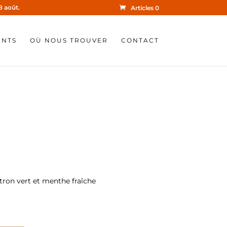
8 août.
Articles 0
ENTS
OÙ NOUS TROUVER
CONTACT
tron vert et menthe fraîche