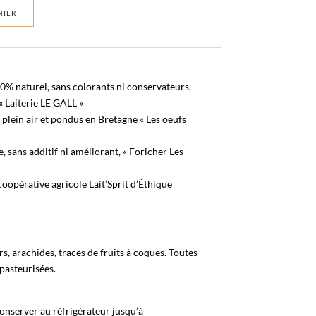
NIER
0% naturel, sans colorants ni conservateurs,
« Laiterie LE GALL »
plein air et pondus en Bretagne « Les oeufs
, sans additif ni améliorant, « Foricher Les
 coopérative agricole Lait’Sprit d’Éthique
rs, arachides, traces de fruits à coques. Toutes
pasteurisées.
onserver au réfrigérateur jusqu’à