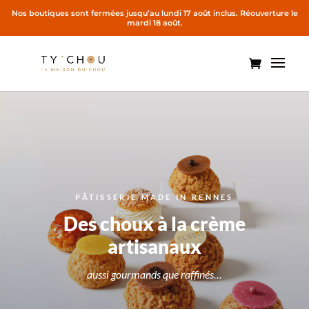
PÂTISSERIE MADE IN RENNES
Des choux à la crème
artisanaux
aussi gourmands que raffinés…