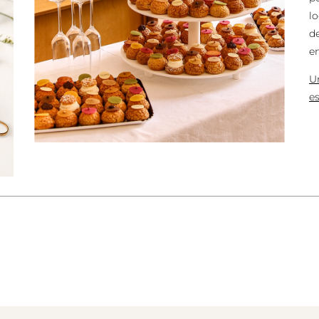
l
d
e
U
es