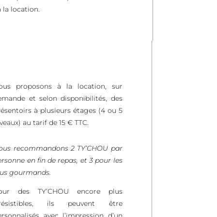
la location.
ous proposons à la location, sur
emande et selon disponibilités, des
résentoirs à plusieurs étages (4 ou 5
veaux) au tarif de 15 € TTC.
ous recommandons 2 TY’CHOU par
rsonne en fin de repas, et 3 pour les
lus gourmands.
our des TY’CHOU encore plus
rrésistibles, ils peuvent être
ersonnalisés avec l’impression d’un