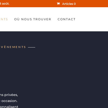
8 août.
Articles 0
ENTS
OÙ NOUS TROUVER
CONTACT
ÉVÈNEMENTS
s privées,
 occasion.
sonnalisent