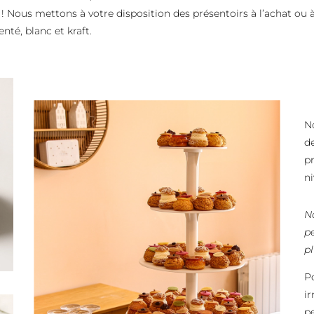
 Nous mettons à votre disposition des présentoirs à l’achat ou à 
nté, blanc et kraft.
N
d
p
ni
N
pe
p
P
i
p