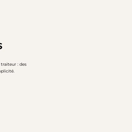
s
raiteur : des
licité.